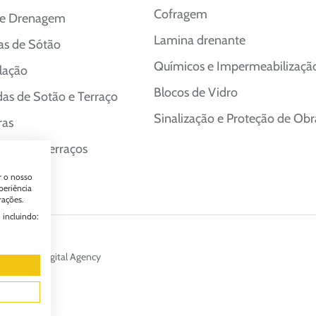
Cofragem
 e Drenagem
Lamina drenante
as de Sótão
Químicos e Impermeabilizaçã
lação
Blocos de Vidro
as de Sotão e Terraço
Sinalização e Proteção de Obr
ras
turas e Terraços
r o nosso
periência
rações.
 incluindo:
ade2Web Digital Agency