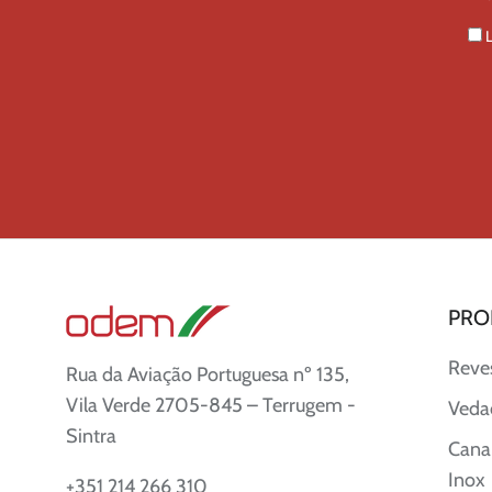
PRO
Reve
Rua da Aviação Portuguesa nº 135,
Vila Verde 2705-845 – Terrugem -
Veda
Sintra
Canai
Inox
+351 214 266 310