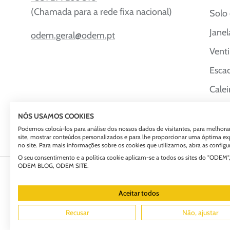
(Chamada para a rede fixa nacional)
Solo
Janel
odem.geral@odem.pt
Venti
Escad
Calei
Cober
NÓS USAMOS COOKIES
Podemos colocá-los para análise dos nossos dados de visitantes, para melhora
site, mostrar conteúdos personalizados e para lhe proporcionar uma óptima ex
no site. Para mais informações sobre os cookies que utilizamos, abra as configu
O seu consentimento e a política cookie aplicam-se a todos os sites do "ODEM",
ODEM BLOG, ODEM SITE.
© 2026
Odem
. Todos os direitos reservados | Desenvolvido por
M
Aceitar todos
Recusar
Não, ajustar