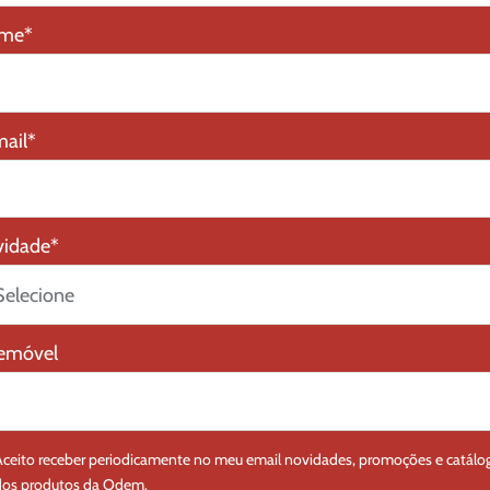
me
*
ail
*
vidade
*
lemóvel
Aceito receber periodicamente no meu email novidades, promoções e catálo
dos produtos da Odem.