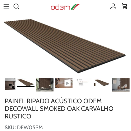
Ir para o conteúdo
Conta
Car
PAINEL RIPADO ACÚSTICO ODEM
DECOWALL SMOKED OAK CARVALHO
RUSTICO
SKU:
DEW05SM